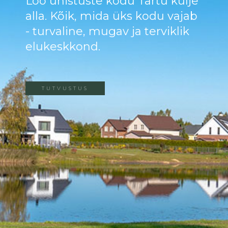
Loo unistuste kodu Tartu külje
alla. Kõik, mida üks kodu vajab
- turvaline, mugav ja terviklik
elukeskkond.
TUTVUSTUS