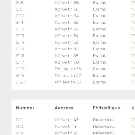
E 8
Kõrve tn 68
Eramu
7
E 9
Kõrve tn 66
Eramu
7
E 10
Kõrve tn 64
Eramu
7
E 11
Kõrve tn 62
Eramu
7
E 12
Kõrve tn 56
Eramu
7
E 13
Kõrve tn 54
Eramu
7
E 14
Kõrve tn 52
Eramu
7
E 15
Kõrve tn 50
Eramu
7
E 16
Kõrve tn 58
Eramu
7
E 17
Kõrve tn 60
Eramu
7
E 18
Pihlaka tn 35
Eramu
7
E 19
Pihlaka tn 37
Eramu
7
E 20
Pihlaka tn 39
Eramu
7
Number
Aadress
Ehitusõigus
K
R 1
Kõrve tn 43
Ridaelamu
7
R 2
Kõrve tn 41
Ridaelamu
7
R 3
Kõrve tn 39
Ridaelamu
7