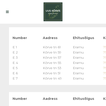
Number
Aadress
Ehitusõigus
K
E 1
Kõrve tn 61
Eramu
7
E 2
Kõrve tn 59
Eramu
7
E 3
Kõrve tn 57
Eramu
7
E 4
Kõrve tn 55
Eramu
7
E 5
Kõrve tn 53
Eramu
7
E 6
Kõrve tn 51
Eramu
7
E 7
Kõrve tn 49
Eramu
7
Number
Aadress
Ehitusõigus
K