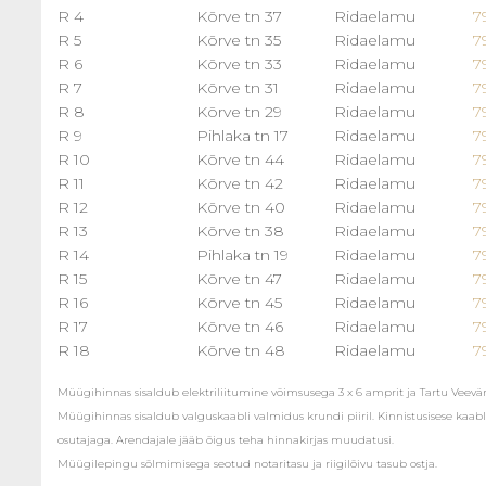
R 4
Kõrve tn 37
Ridaelamu
7
R 5
Kõrve tn 35
Ridaelamu
7
R 6
Kõrve tn 33
Ridaelamu
7
R 7
Kõrve tn 31
Ridaelamu
7
R 8
Kõrve tn 29
Ridaelamu
7
R 9
Pihlaka tn 17
Ridaelamu
7
R 10
Kõrve tn 44
Ridaelamu
7
R 11
Kõrve tn 42
Ridaelamu
7
R 12
Kõrve tn 40
Ridaelamu
7
R 13
Kõrve tn 38
Ridaelamu
7
R 14
Pihlaka tn 19
Ridaelamu
7
R 15
Kõrve tn 47
Ridaelamu
7
R 16
Kõrve tn 45
Ridaelamu
7
R 17
Kõrve tn 46
Ridaelamu
7
R 18
Kõrve tn 48
Ridaelamu
7
Müügihinnas sisaldub elektriliitumine võimsusega 3 x 6 amprit ja Tartu Veevärk
Müügihinnas sisaldub valguskaabli valmidus krundi piiril. Kinnistusisese kaabl
osutajaga. Arendajale jääb õigus teha hinnakirjas muudatusi.
Müügilepingu sõlmimisega seotud notaritasu ja riigilõivu tasub ostja.