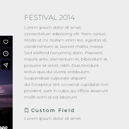
FESTIVAL 2014
Lorem ipsum dolor sit amet,
consectetuer adipiscing elit. Nam cursus.
Morbi ut mi. Nullam enim leo, egestas id,
condimentum at, laoreet mattis, massa.
Sed eleifend nonummy diam. Praesent
mauris ante, elementum et, bibendum at,
posuere sit amet, nibh. Duis tincidunt
lectus quis dui viverra vestibulum.
Suspendisse vulputate aliquam
dui.Excepteur sint occaecat cupidatat non
proident, sunt in culpa qui officia deserunt
mollit anim id est laborum
Custom Field
Lorem ipsum dolor sit amet