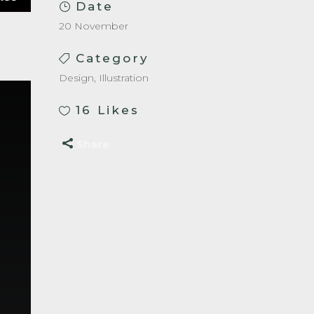
Date
20 November
Category
Design, Illustration
16
Likes
Share